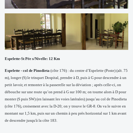
Espelette-St Pée s/Nivelle: 12 Km
Espelette - col de Pinodieta
(côte 176) : du centre d’Espelette (Poste) (alt. 75
m), longer (S) le trinquet Dospital, prendre à D, puis à G pour descendre à un
petit lavoir, et remonter à la passerelle sur la déviation ; après celle-ci, on
débouche sur une route qu’on prend à G sur 100 m; on tourne alors à D pour
monter (S puis SW) (en laissant les voies latérales) jusqu’au col de Pinodieta
(côte 176), croisement avec la D-20; on y trouve le GR-8. On va le suivre en
montant sur 1,5 km, puis sur un chemin à peu près horizontal sur 1 km avant
de descendre jusqu'à la côte 183.