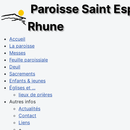
Paroisse Saint Esp
Rhune
Accueil
La paroisse
Messes
Feuille paroissiale
Deuil
Sacrements
Enfants & jeunes
Églises et ...
lieux de prières
Autres infos
Actualités
Contact
Liens
+